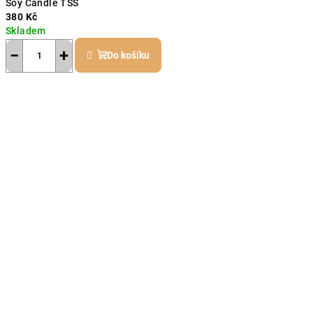
Soy Candle TSS
380 Kč
Skladem
−
+
Do košíku