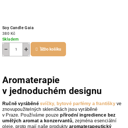
Soy Candle Gaia
380 Kč
Skladem
−
+
Do košíku
Aromaterapie
v jednoduchém designu
Ručně vyráběné
svíčky, bytové parfémy a františky
ve
znovupoužitelných skleničkách jsou vyráběné
v Praze.
Používáme pouze
přírodní ingredience bez
umělých aromat a konzervantů,
zejména esenciální
oleje, proto mají naše produkty
aromaterapeutický