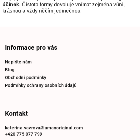
účinek
.
Čistota formy dovoluje vnímat zejména vůni,
krásnou a vždy něčím jedinečnou.
Z
á
p
Informace pro vás
a
Napište nám
t
Blog
í
Obchodní podmínky
Podmínky ochrany osobních údajů
Kontakt
katerina.vavrova
@
amanoriginal.com
+420 775 077 799