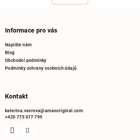
Z
á
p
Informace pro vás
a
Napište nám
t
Blog
í
Obchodní podmínky
Podmínky ochrany osobních údajů
Kontakt
katerina.vavrova
@
amanoriginal.com
+420 775 077 799