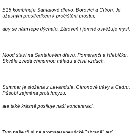
B15 kombinuje Santalové dřevo, Borovici a Citron. Je
úžasným prostředkem k pročištění prostor,
aby se nám lépe dýchalo. Zároveň i jemně osvěžuje mysl.
Mood staví na Santalovém dřevu, Pomeranči a
Hře
bíčku.
Skvěle zvedá chmurnou náladu a čistí vzduch.
Summer je složena z Levandule, Citronové trávy a Cedru.
Působí zejména proti hmyzu,
ale také krásně posiluje naši koncentraci.
Tyto naše tři silné aromaterapeutické "zbraně" teď