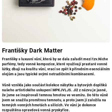
Františky Dark Matter
Františky s luxusní vůní, která by se dala zařadit mezi tzv.Niche
parfémy, tedy vonné kompozice, které využívají prastaré vonné
látky, dbají na kvalitu vůní, vrací se zpět k přírodním esenciálním
olejům a jsou typické svými netradičními kombinacemi.
Vůně vznikla jako součást kolekce nábytku a bytových doplňků
našeho artistického uskupení MPKJVLJS. Již z názvu je jasné,
že jsme se inspirovali temnou hmotou ve vesmíru. Do této vůně
jsem se snažila promítnou temnotu, a proto jsem ji založila na
temných vonných hmotách a silicích. Ve vůni je dokonce
rozpuštěna opravdová vonná pryskyřice.