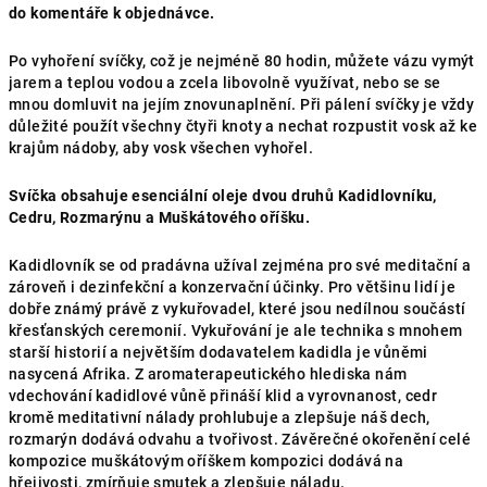
do komentáře k objednávce.
Po vyhoření svíčky, což je nejméně 80 hodin, můžete vázu vymýt
jarem a teplou vodou a zcela libovolně využívat, nebo se se
mnou domluvit na jejím znovunaplnění. Při pálení svíčky je vždy
důležité použít všechny čtyři knoty a nechat rozpustit vosk až ke
krajům nádoby, aby vosk všechen vyhořel.
Svíčka obsahuje esenciální oleje dvou druhů Kadidlovníku,
Cedru, Rozmarýnu a Muškátového oříšku.
Kadidlovník se od pradávna užíval zejména pro své meditační a
zároveň i dezinfekční a konzervační účinky. Pro většinu lidí je
dobře známý právě z vykuřovadel, které jsou nedílnou součástí
křesťanských ceremonií. Vykuřování je ale technika s mnohem
starší historií a největším dodavatelem kadidla je vůněmi
nasycená Afrika. Z aromaterapeutického hlediska nám
vdechování kadidlové vůně přináší klid a vyrovnanost, cedr
kromě meditativní nálady prohlubuje a zlepšuje náš dech,
rozmarýn dodává odvahu a tvořivost. Závěrečné okořenění celé
kompozice muškátovým oříškem kompozici dodává na
hřejivosti, zmírňuje smutek a zlepšuje náladu.