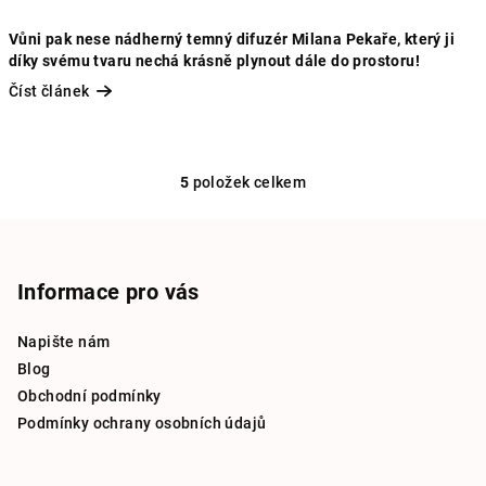
Vůni pak nese nádherný temný difuzér Milana Pekaře, který ji
díky svému tvaru nechá krásně plynout dále do prostoru!
Číst článek
5
položek celkem
O
v
Z
l
á
á
p
Informace pro vás
d
a
a
c
Napište nám
t
í
Blog
í
p
Obchodní podmínky
r
Podmínky ochrany osobních údajů
v
k