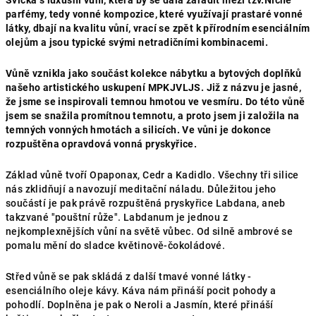
Svíčka s luxusní vůní, která by se dala zařadit mezi tzv.Niche
parfémy, tedy vonné kompozice, které využívají prastaré vonné
látky, dbají na kvalitu vůní, vrací se zpět k přírodním esenciálním
olejům a jsou typické svými netradičními kombinacemi.
Vůně vznikla jako součást kolekce nábytku a bytových doplňků
našeho artistického uskupení MPKJVLJS. Již z názvu je jasné,
že jsme se inspirovali temnou hmotou ve vesmíru. Do této vůně
jsem se snažila promítnou temnotu, a proto jsem ji založila na
temných vonných hmotách a silicích. Ve vůni je dokonce
rozpuštěna opravdová vonná pryskyřice.
Základ vůně tvoří Opaponax, Cedr a Kadidlo. Všechny tři silice
nás zklidňují a navozují meditační náladu. Důležitou jeho
součástí je pak právě rozpuštěná pryskyřice Labdana, aneb
takzvané "pouštní růže". Labdanum je jednou z
nejkomplexnějších vůní na světě vůbec. Od silně ambrové se
pomalu mění do sladce květinově-čokoládové.
Střed vůně se pak skládá z další tmavé vonné látky -
esenciálního oleje kávy. Káva nám přináší pocit pohody a
pohodlí. Doplněna je pak o Neroli a Jasmín, které přináší