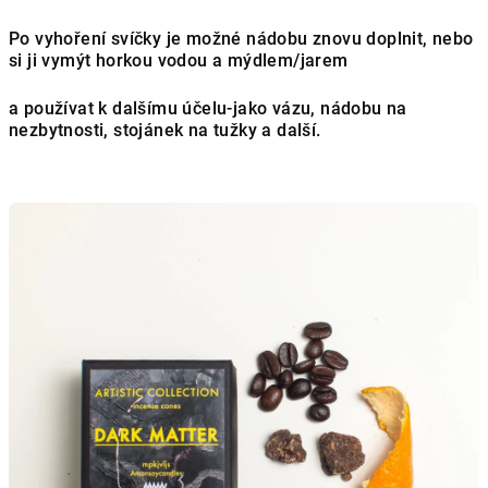
Po vyhoření svíčky je možné nádobu znovu doplnit, nebo
si ji vymýt horkou vodou a mýdlem/jarem
a používat k dalšímu účelu-jako vázu, nádobu na
nezbytnosti, stojánek na tužky a další.
V
ý
p
i
s
č
l
á
n
k
ů