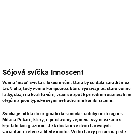
Sójová svíčka Innoscent
Vonná "maxi" svíčka s luxusní vůní, která by se dala zařadit mezi
tzv.Niche, tedy vonné kompozice, které využívají prastaré vonné
látky, dbají na kvalitu vůní, vrací se zpět k přírodním esenciálním
olejům a jsou typické svými netradičními kombinacemi.
Svíčka je odlita do originální keramické nádoby od designéra
Milana Pekaře, který je proslavený zejména svými vázami s
krystalickou glazurou. Je k dostání ve dvou barevných
variantách-zelené a bledě modré. Volbu barvy prosím napište