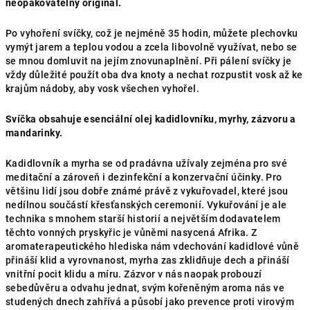
neopakovatelný originál.
Po vyhoření svíčky, což je nejméně 35 hodin, můžete plechovku
vymýt jarem a teplou vodou a zcela libovolně využívat, nebo se
se mnou domluvit na jejím znovunaplnění. Při pálení svíčky je
vždy důležité použít oba dva knoty a nechat rozpustit vosk až ke
krajům nádoby, aby vosk všechen vyhořel.
Svíčka obsahuje esenciální olej kadidlovníku, myrhy, zázvoru a
mandarinky.
Kadidlovník a myrha se od pradávna užívaly zejména pro své
meditační a zároveň i dezinfekční a konzervační účinky. Pro
většinu lidí jsou dobře známé právě z vykuřovadel, které jsou
nedílnou součástí křesťanských ceremonií. Vykuřování je ale
technika s mnohem starší historií a největším dodavatelem
těchto vonných pryskyřic je vůněmi nasycená Afrika. Z
aromaterapeutického hlediska nám vdechování kadidlové vůně
přináší klid a vyrovnanost, myrha zas zklidňuje dech a přináší
vnitřní pocit klidu a míru. Zázvor v nás naopak probouzí
sebedůvěru a odvahu jednat, svým kořeněným aroma nás ve
studených dnech zahřívá a působí jako prevence proti virovým