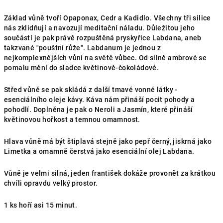
Základ vůně tvoří Opaponax, Cedr a Kadidlo. Všechny tři silice
nás zklidňují a navozují meditační náladu. Důležitou jeho
součástí je pak právě rozpuštěná pryskyřice Labdana, aneb
takzvané "pouštní růže". Labdanum je jednou z
nejkomplexnějších vůní na světě vůbec. Od silně ambrové se
pomalu mění do sladce květinově-čokoládové.
Střed vůně se pak skládá z další tmavé vonné látky -
esenciálního oleje kávy. Káva nám přináší pocit pohody a
pohodlí. Doplněna je pak o Neroli a Jasmín, které přináší
květinovou hořkost a temnou omamnost.
Hlava vůně má být štiplavá stejně jako pepř černý, jiskrná jako
Limetka a omamně čerstvá jako esenciální olej Labdana.
Vůně je velmi silná, jeden františek dokáže provonět za krátkou
chvíli opravdu velký prostor.
1 ks hoří asi 15 minut.