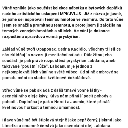
Vůně vznikla jako součást kolekce nábytku a bytových doplňků
našeho artistického uskupení MPKJVLJS. Již z názvu je jasné,
že jsme se inspirovali temnou hmotou ve vesmíru. Do této vůně
jsem se snažila promítnou temnotu, a proto jsem ji založila na
temných vonných hmotách a silicích. Ve vůni je dokonce
rozpuštěna opravdová vonná pryskyřice.
Základ vůně tvoří Opaponax, Cedr a Kadidlo. Všechny tři silice
nás zklidňují a navozují meditační náladu. Důležitou jeho
součástí je pak právě rozpuštěná pryskyřice Labdana, aneb
takzvané "pouštní růže". Labdanum je jednou z
nejkomplexnějších vůní na světě vůbec. Od silně ambrové se
pomalu mění do sladce květinově-čokoládové.
Střed vůně se pak skládá z další tmavé vonné látky -
esenciálního oleje kávy. Káva nám přináší pocit pohody a
pohodlí. Doplněna je pak o Neroli a Jasmín, které přináší
květinovou hořkost a temnou omamnost.
Hlava vůně má být štiplavá stejně jako pepř černý, jiskrná jako
Limetka a omamně čerstvá jako esenciální olej Labdana.