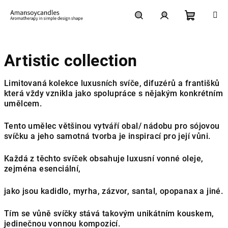
Přejít
na
obsah
Nákupní
Hledat
Přihlášení
Artistic collection
košík
Limitovaná kolekce luxusních svíče, difuzérů a františků
která vždy vznikla jako spolupráce s nějakým konkrétním
umělcem.
Tento umělec většinou vytváří obal/ nádobu pro sójovou
svíčku a jeho samotná tvorba je inspirací pro její vůni.
Každá z těchto svíček obsahuje luxusní vonné oleje,
zejména esenciální,
jako jsou kadidlo, myrha, zázvor, santal, opopanax a jiné.
Tím se vůně svíčky stává takovým unikátním kouskem,
jedinečnou vonnou kompozicí.